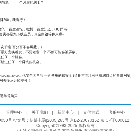
，您想象一下一个月后的您吧？
赚500，我看行！
空间，百度论坛，微博，百度知道，QQ群 等
会员都是您下线会员，真金白银等你来赚~
友群发 百分百不会屏蔽，）
语最好变换着发，不要老发一个 不然可能会被屏蔽。
过任何一个机会。
要错过任何一个赚钱的机会。
ww.sodanhao.com 代发全国单号 一直使用的很安全 (请把本网址替换成您自己的专属
按网页提示升级即可！
递单号购买
管理中心
|
关于我们
|
新闻中心
|
支付方式
|
客服中心
50号 批文号：信部电函[2005]263号 京B2-20070152 京ICP证000012 
Copyright©1993-2025 版权所有