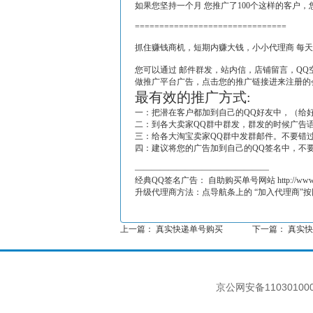
如果您坚持一个月 您推广了100个这样的客户
===============================
抓住赚钱商机，短期内赚大钱，小小代理商 每天
您可以通过 邮件群发，站内信，店铺留言，QQ
做推广平台广告，点击您的推广链接进来注册的
最有效的推广方式:
一：把潜在客户都加到自己的QQ好友中，（给好
二：到各大卖家QQ群中群发，群发的时候广告
三：给各大淘宝卖家QQ群中发群邮件。不要错
四：建议将您的广告加到自己的QQ签名中，不
————————————————
经典QQ签名广告： 自助购买单号网站 http://w
升级代理商方法：点导航条上的 “加入代理商”
上一篇：
真实快递单号购买
下一篇：
真实快
京公网安备1103010000