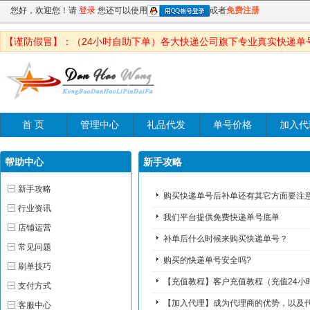
您好，欢迎您！请
登录
您还可以使用
或者
免费注册
【谨防假冒】：（24小时自助下单）各大快递公司旗下专业真实快递单
首 页
管理中心
礼品代发
单号价格
加入代
帮助中心
新手攻略
新手攻略
购买快递单号后补单还有其它方面要注
行业资讯
我们平台提供免费快递单号底单
店铺运营
补单后什么时候来购买快递单号？
常见问题
购买的快递单号安全吗?
刷单技巧
【充值教程】客户充值教程（充值24小
支付方式
【加入代理】成为代理商的优势，以及
客服中心