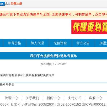
或者
免费注册
快递公司旗下专业真实快递单号全国=全国快递单号，可制作底单，点击即
单号价格
加入代理
充值资金
官方公告
加盟
我们平台提供免费快递单号底单
发布时间：2025/8/6
买采购后需要底单可以联系客服索取免费底单
递单号购买
管理中心
|
关于我们
|
新闻中心
|
支付方式
|
客服中心
50号 批文号：信部电函[2005]263号 京B2-20070152 京ICP证000012 